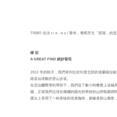
TRIBO 念法 t r e - b u / 垂布，葡萄牙
緣 起
A GREAT FIND
絕妙發現
2012 年的秋天，我們來到位於印度北部的達蘭薩
路及仙境般的登山步道。
在尼泊爾嚮導的帶領下，我們花了數小時攀爬上這極
撼，正當我們沉浸在燦爛的陽光與寧靜的山巒氛圍裡
露台上享用了一杯美味的現煮咖啡，俯瞰著群山萬壑，