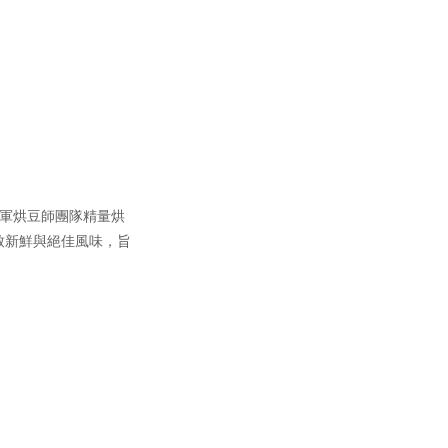
冠軍烘豆師團隊精量烘
致新鮮與絕佳風味，旨