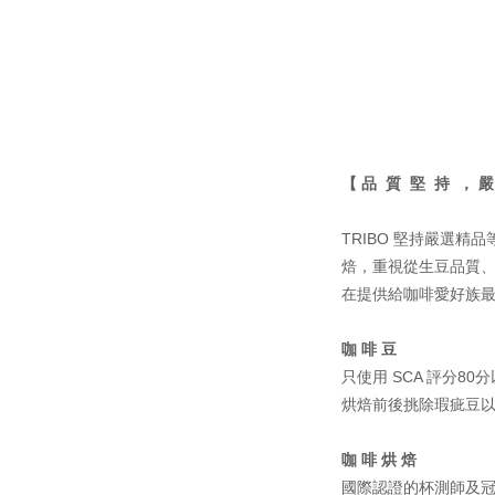
【 品 質 堅 持 ， 
TRIBO 堅持嚴選
焙，重視從生豆品質、
在提供給咖啡愛好族
咖 啡 豆
只使用 SCA 評分8
烘焙前後挑除瑕疵豆
咖 啡 烘 焙
國際認證的杯測師及