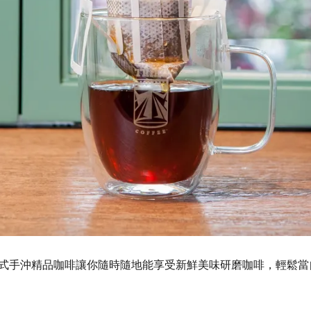
ee 濾掛式手沖精品咖啡讓你隨時隨地能享受新鮮美味研磨咖啡，輕鬆