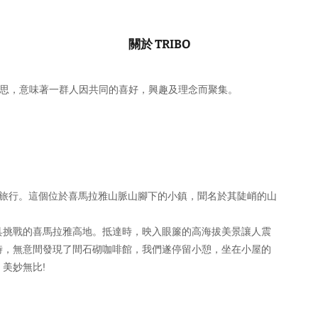
關於 TRIBO
文「部落」的意思，意味著一群人因共同的喜好，興趣及理念而聚集。
拉鎮旅行。這個位於喜馬拉雅山脈山腳下的小鎮，聞名於其陡峭的山
具挑戰的喜馬拉雅高地。抵達時，映入眼簾的高海拔美景讓人震
時，無意間發現了間石砌咖啡館，我們遂停留小憩，坐在小屋的
美妙無比!