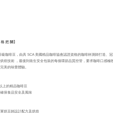
嚴 格 把 關】
精品等級咖啡豆，由具 SCA 美國精品咖啡協會認證資格的咖啡杯測師打造、
烘焙技術 ，最後到衛生安全包裝的每個環節品質控管，要求咖啡口感極
最完美的味蕾體驗。
0分以上的精品咖啡豆
以確保食品安全及風味
冠軍烘豆師設計配方及烘焙